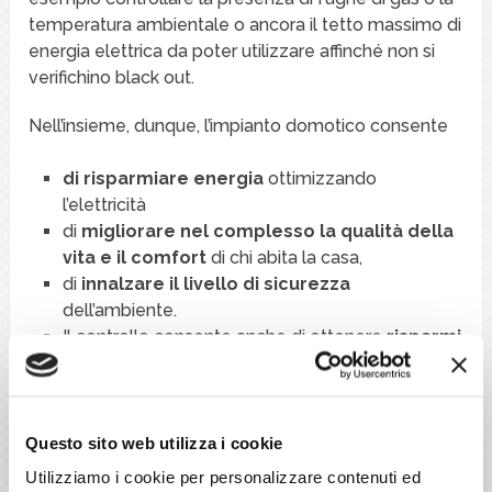
temperatura ambientale o ancora il tetto massimo di
energia elettrica da poter utilizzare affinché non si
verifichino black out.
Nell’insieme, dunque, l’impianto domotico consente
di risparmiare energia
ottimizzando
l’elettricità
di
migliorare nel complesso la qualità della
vita e il comfort
di chi abita la casa,
di
innalzare il livello di sicurezza
dell’ambiente.
Il controllo consente anche di ottenere
risparmi
economici
, a seguito dell’ottimizzazione dei
livelli energetici.
Questo sito web utilizza i cookie
Questi impianti non devono spaventare, ma, anzi,
sono di utilizzo molto semplice grazie ad interfacce
Utilizziamo i cookie per personalizzare contenuti ed