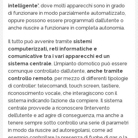
intelligente
”, dove molti apparecchi sono in grado
di funzionare in modo parzialmente automatizzato,
oppure possono essere programmati dall’utente o
anche riuscire a funzionare in completa autonomia.
Il tutto può avvenire tramite
sistemi
computerizzati, reti informatiche e
comunicative tra i vari apparecchi ed un
sistema centrale
. L’impianto domotico può essere
comunque controllato dall’utente,
anche tramite
controllo remoto
, per mezzo di differenti tipologie
di controller: telecomandi, touch screen, tastiere,
riconoscimento vocale, che interagiscono con il
sistema indicando l’azione da compiere. Il sistema
centrale provvede a riconoscere l’intervento
dell’utente e ad agire di conseguenza, ma anche a
tenere sempre sotto controllo una serie di parametri
in modo da riuscire ad autoregolarsi, come ad
esempio controllare la presenza di fughe di gas o la