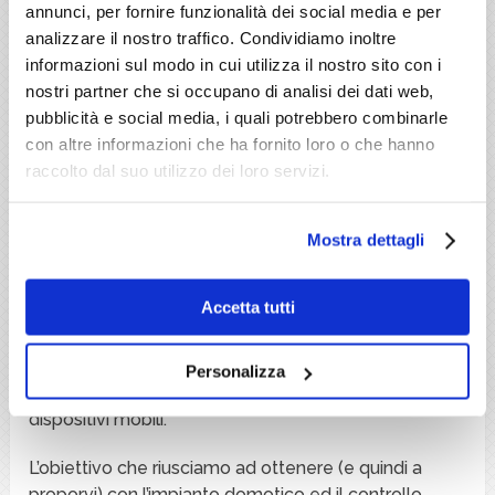
del tutto intuitive di facile comprensione anche
annunci, per fornire funzionalità dei social media e per
verso chi non ha mai toccato un computer prima
analizzare il nostro traffico. Condividiamo inoltre
d’ora.
informazioni sul modo in cui utilizza il nostro sito con i
nostri partner che si occupano di analisi dei dati web,
I costi di un impianto domotico si sono
pubblicità e social media, i quali potrebbero combinarle
notevolmente abbassati rispetto al passato,
con altre informazioni che ha fornito loro o che hanno
permettendo così oggi di poter valutare questa
raccolto dal suo utilizzo dei loro servizi.
possibilità a tutti.
Esistono diversi “livelli” di impianto domotico, dai più
Mostra dettagli
complessi ai più semplici. Uno dei più comuni, ad
esempio, è la gestione automatizzata delle sole
Accetta tutti
tapparelle, che si aprono all’ingresso e si richiudono
quando si esce, oppure l’impianto che controlla
perdite di gas chiudendolo eventualmente tutte le
Personalizza
valvole e segnalando il pericolo anche da remoto su
dispositivi mobili.
L’obiettivo che riusciamo ad ottenere (e quindi a
proporvi) con l’impianto domotico ed il controllo