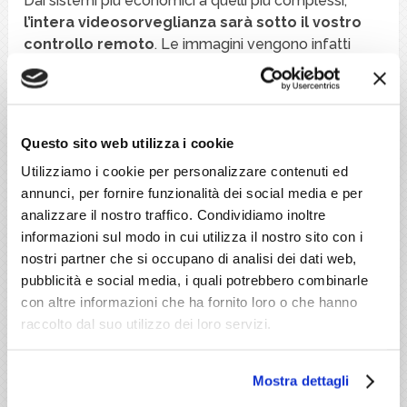
Dai sistemi più economici a quelli più complessi,
l’intera videosorveglianza sarà sotto il vostro
controllo remoto
. Le immagini vengono infatti
memorizzate, elaborate e trasmesse sui dispositivi
mobili. La diffusione sempre maggiore degli
smartphone, del resto, ha spinto i produttori a capire
come fossero proprio gli smartphone l’interfaccia
Questo sito web utilizza i cookie
ideale e più pratica per poter verificare in qualunque
Utilizziamo i cookie per personalizzare contenuti ed
momento l’intero impianto di videosorveglianza.
annunci, per fornire funzionalità dei social media e per
L’interfaccia grafica resta sempre intuitiva sia
analizzare il nostro traffico. Condividiamo inoltre
nella gestione che nella programmazione
, con
informazioni sul modo in cui utilizza il nostro sito con i
comandi touch e schermate user friendly così da
nostri partner che si occupano di analisi dei dati web,
essere comprese immediatamente fin dal primo
pubblicità e social media, i quali potrebbero combinarle
utilizzo. Abbiamo anche la possibilità di associare
con altre informazioni che ha fornito loro o che hanno
l’impianto di videosorveglianza a videoregistratori
raccolto dal suo utilizzo dei loro servizi.
MPG4 per sistemi tvcc di Network Video Recorder.
La videosorveglianza sempre a portata di mano è
Mostra dettagli
ormai una realtà concreta, non lasciatevela sfuggire!