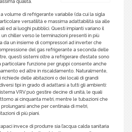
assima qualità.
 volume di refrigerante variabile (da cui la sigla
rticolare versatilità e massima adattabilità sia alle
li ed ai luoghi pubblici. Questi impianti variano il
 un chiller verso le terminazioni presenti in più
ta da un insieme di compressori ad inverter che
ompressione del gas refrigerante a seconda delle
re, questi sistemi oltre a refrigerare d’estate sono
 la particolare funzione per gruppi consente anche
onamento ed altre in riscaldamento. Naturalmente,
 richiede delle abitazioni o dei locali di grandi
ersi tipi in grado di adattarsi a tutti gli ambienti:
istema VRV può gestire decine di unità, le quali
ttorno ai cinquanta metri, mentre le tubazioni che
 prolungarsi anche per centinaia di metri,
azioni di più piani.
paci invece di produrre sia l’acqua calda sanitaria