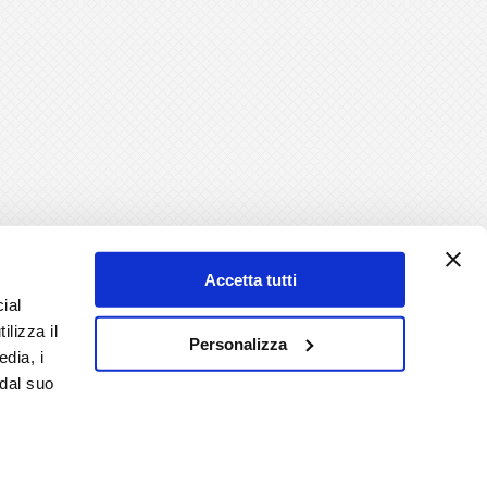
Accetta tutti
ial
ilizza il
Personalizza
edia, i
 dal suo
iva e Cod. Fisc. 02525400350 -
Privacy & Cookie Policy