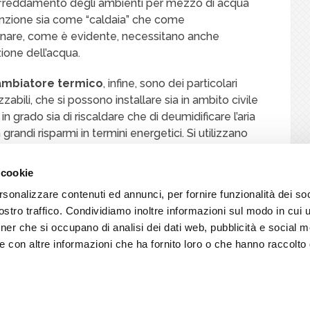
l raffreddamento degli ambienti per mezzo di acqua
unzione sia come “caldaia” che come
ionare, come è evidente, necessitano anche
zione dell’acqua.
cambiatore termico
, infine, sono dei particolari
zzabili, che si possono installare sia in ambito civile
in grado sia di riscaldare che di deumidificare l’aria
n grandi risparmi in termini energetici. Si utilizzano
ione radianti, a parete, soffitto o pavimento.
 cookie
iarimento in merito all’installazione dei sistemi di
rsonalizzare contenuti ed annunci, per fornire funzionalità dei soc
stro traffico. Condividiamo inoltre informazioni sul modo in cui ut
tner che si occupano di analisi dei dati web, pubblicità e social m
e con altre informazioni che ha fornito loro o che hanno raccolto
Arte Casa Servizi srl - Elettricista Reggio nell'Emilia - P.