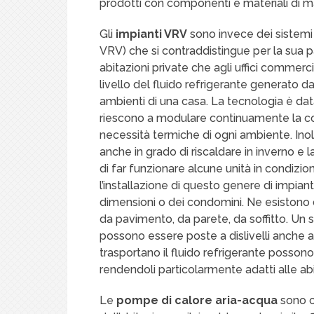
prodotti con componenti e materiali di m
Gli
impianti VRV
sono invece dei sistemi a
VRV) che si contraddistingue per la sua pa
abitazioni private che agli uffici commercia
livello del fluido refrigerante generato da
ambienti di una casa. La tecnologia è da
riescono a modulare continuamente la c
necessità termiche di ogni ambiente. Inolt
anche in grado di riscaldare in inverno e
di far funzionare alcune unità in condizi
l’installazione di questo genere di impianti
dimensioni o dei condomini. Ne esistono div
da pavimento, da parete, da soffitto. Un s
possono essere poste a dislivelli anche a
trasportano il fluido refrigerante possono
rendendoli particolarmente adatti alle abit
Le
pompe di calore aria-acqua
sono ca