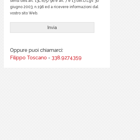
sensi dell art. 13L.675/96 e art. 7 e 13 del D.Lgv. 30
giugno 2003, n.196 ed a ricevere informazioni dal
vostro sito Web.
Oppure puoi chiamarci:
Filippo Toscano
-
338.9274359