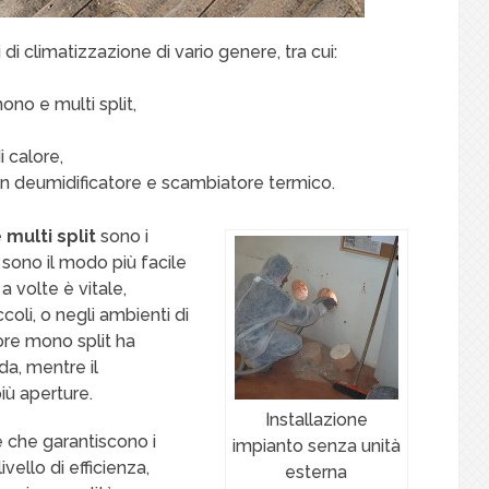
 di climatizzazione di vario genere, tra cui:
mono e multi split,
 calore,
 con deumidificatore e scambiatore termico.
multi split
sono i
 sono il modo più facile
a volte è vitale,
coli, o negli ambienti di
ore mono split ha
da, mentre il
iù aperture.
Installazione
e che garantiscono i
impianto senza unità
vello di efficienza,
esterna