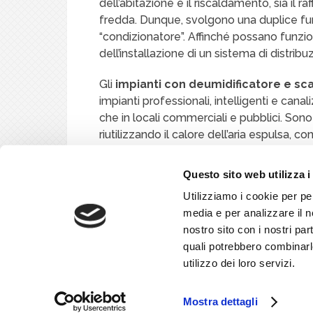
dell’abitazione e il riscaldamento, sia i
fredda. Dunque, svolgono una duplice f
“condizionatore”. Affinché possano funz
dell’installazione di un sistema di distribu
Gli
impianti con deumidificatore e s
impianti professionali, intelligenti e canali
che in locali commerciali e pubblici. Sono 
riutilizzando il calore dell’aria espulsa, co
in particolare negli impianti di climatizzaz
Questo sito web utilizza i
Restiamo a vostra disposizione per ogni ch
Utilizziamo i cookie per pe
climatizzazione proposti.
media e per analizzare il no
nostro sito con i nostri par
quali potrebbero combinarl
utilizzo dei loro servizi.
Mostra dettagli